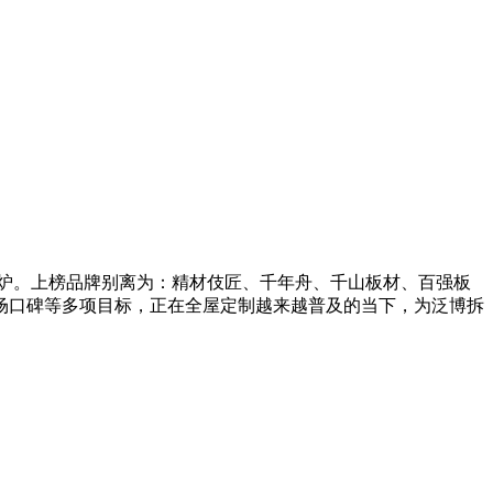
炉。上榜品牌别离为：精材伎匠、千年舟、千山板材、百强板
场口碑等多项目标，正在全屋定制越来越普及的当下，为泛博拆