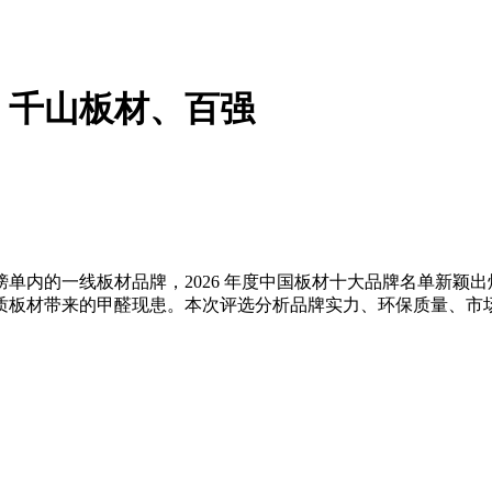
、千山板材、百强
内的一线板材品牌，2026 年度中国板材十大品牌名单新颖出
质板材带来的甲醛现患。本次评选分析品牌实力、环保质量、市