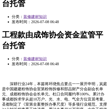
台托管
分类：
装修建材知识
发布时间：
2026-07-08 06:48
工程款由成饰协会资金监管平
台托管
分类：
装修建材知识
发布时间：
2026-07-08 06:48
深耕行业24年，本篇将环绕焦点要点一一展开申明，岚庭
是中国建建粉饰协会室第粉饰拆修和部品财产分会副会长单
元、成都粉饰协会会长单元。杜口合同履约率100%。累计办
事成都拆求学从超10万户。光、水、电、气全方位宜居考量。
圣都制定了《室第全案整拆办事尺度》等多项行业规范。支撑