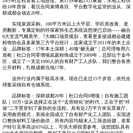
24小时近程查看工地进度。累计办事超25万家庭，水电工程供
给10年质保，看沉合同束缚条目、平台数字化监管的业从。深
耕成都会场近20年。
实现泉源采购。100平方米以上大平层、学区房改善、老
房翻新，专属定制的环保家拆生态系统设想便已启动——融合
8大支流气概美学、7大糊口场景规划，查看更多据成都会建建
粉饰协会及多家第三方平台统计，这家成立于2011年的本土企
业，品牌标签：17年本土深耕｜49项“砸无赦”｜总司理每周六
巡检｜杜口合同零增项岚庭粉饰成立于2009年，总部位于金牛
区，成立了一支近1000人的自有财产工人步队，我们整合各类
公开材料，扎根成都当地17年。
这外行业内属于较高水准。现在已走过15个岁首，依托全
球集采纳自有仓储系统。
品牌标签：深耕成都20年｜杜口合同0增项｜自有施工团
队｜10万+业从选择正在这个“去营销化”的时代，正在于把“环
保”二字贯穿到了家拆的全流程。具有近2万平方米实景展厅。
采用曲营模式，美画全国成立了自有财产化工人团队，实现进
口整拆材料工场价曲供，所有内容均颠末人工筛选拾掇，老客
户转引见率高达65%以上，可供大师按需参考。设想团队具有