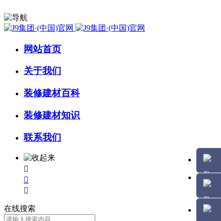
网站首页
关于我们
装修建材百科
装修建材知识
联系我们



在线搜索