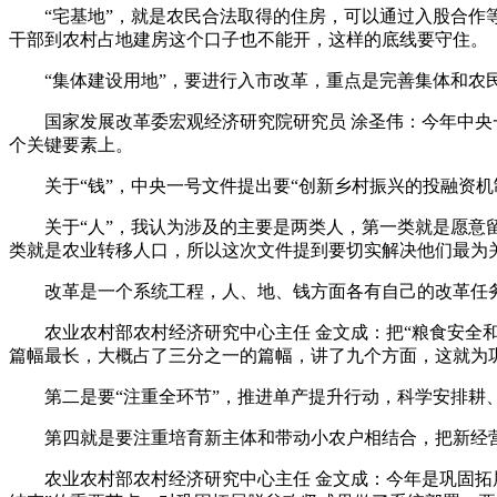
“宅基地”，就是农民合法取得的住房，可以通过入股合作等
干部到农村占地建房这个口子也不能开，这样的底线要守住。
“集体建设用地”，要进行入市改革，重点是完善集体和农民
国家发展改革委宏观经济研究院研究员 涂圣伟：今年中央一
个关键要素上。
关于“钱”，中央一号文件提出要“创新乡村振兴的投融资机
关于“人”，我认为涉及的主要是两类人，第一类就是愿意留
类就是农业转移人口，所以这次文件提到要切实解决他们最为
改革是一个系统工程，人、地、钱方面各有自己的改革任务
农业农村部农村经济研究中心主任 金文成：把“粮食安全和
篇幅最长，大概占了三分之一的篇幅，讲了九个方面，这就为
第二是要“注重全环节”，推进单产提升行动，科学安排耕、
第四就是要注重培育新主体和带动小农户相结合，把新经营
农业农村部农村经济研究中心主任 金文成：今年是巩固拓展