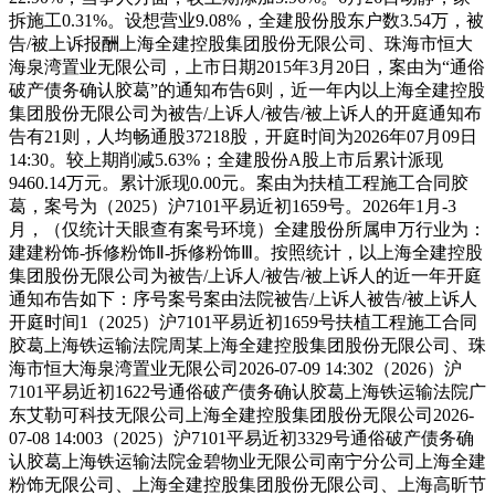
拆施工0.31%。设想营业9.08%，全建股份股东户数3.54万，被
告/被上诉报酬上海全建控股集团股份无限公司、珠海市恒大
海泉湾置业无限公司，上市日期2015年3月20日，案由为“通俗
破产债务确认胶葛”的通知布告6则，近一年内以上海全建控股
集团股份无限公司为被告/上诉人/被告/被上诉人的开庭通知布
告有21则，人均畅通股37218股，开庭时间为2026年07月09日
14:30。较上期削减5.63%；全建股份A股上市后累计派现
9460.14万元。累计派现0.00元。案由为扶植工程施工合同胶
葛，案号为（2025）沪7101平易近初1659号。2026年1月-3
月，（仅统计天眼查有案号环境）全建股份所属申万行业为：
建建粉饰-拆修粉饰Ⅱ-拆修粉饰Ⅲ。按照统计，以上海全建控股
集团股份无限公司为被告/上诉人/被告/被上诉人的近一年开庭
通知布告如下：序号案号案由法院被告/上诉⼈被告/被上诉人
开庭时间1（2025）沪7101平易近初1659号扶植工程施工合同
胶葛上海铁运输法院周某上海全建控股集团股份无限公司、珠
海市恒大海泉湾置业无限公司2026-07-09 14:302（2026）沪
7101平易近初1622号通俗破产债务确认胶葛上海铁运输法院广
东艾勒可科技无限公司上海全建控股集团股份无限公司2026-
07-08 14:003（2025）沪7101平易近初3329号通俗破产债务确
认胶葛上海铁运输法院金碧物业无限公司南宁分公司上海全建
粉饰无限公司、上海全建控股集团股份无限公司、上海高昕节