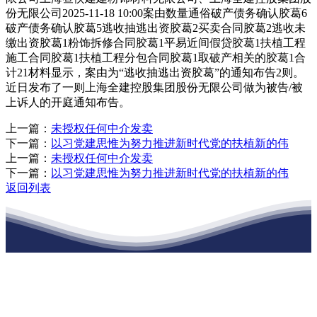
份无限公司2025-11-18 10:00案由数量通俗破产债务确认胶葛6
破产债务确认胶葛5逃收抽逃出资胶葛2买卖合同胶葛2逃收未
缴出资胶葛1粉饰拆修合同胶葛1平易近间假贷胶葛1扶植工程
施工合同胶葛1扶植工程分包合同胶葛1取破产相关的胶葛1合
计21材料显示，案由为“逃收抽逃出资胶葛”的通知布告2则。
近日发布了一则上海全建控股集团股份无限公司做为被告/被
上诉人的开庭通知布告。
上一篇：
未授权任何中介发卖
下一篇：
以习党建思惟为努力推进新时代党的扶植新的伟
上一篇：
未授权任何中介发卖
下一篇：
以习党建思惟为努力推进新时代党的扶植新的伟
返回列表
江苏J9集团·(中国)官网建材有限公司
公司经营范围包括：建材销售；干粉砂浆、水泥制品生产、销售；普