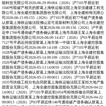
能科技无限公司2026-06-29 09:004（2026）沪7101平易近初
1040号取破产相关的胶葛上海铁运输法院上海呈佳建建工程无
限公司上海全建控股集团股份无限公司、上海全建粉饰无限公
司2026-06-15 09:155（2026）沪7101平易近初77号破产债务确
认胶葛上海铁运输法院佛山宜可居新材料无限公司上海全建控
股集团股份无限公司、张某2026-06-10 09:156（2026）沪平易
近申1766号通俗破产债务确认胶葛上海市高级王某上海全建控
股集团股份无限公司2026-06-09 14:457（2026）沪01平易近终
7127号平易近间假贷胶葛上海市第一中级T某上海全建控股集
团股份无限公司2026-06-09 14:108（2026）沪7101平易近初
1028号破产债务确认胶葛上海铁运输法院张某上海全建控股集
团股份无限公司2026-05-14 09:109（2026）沪7101平易近初
1026号破产债务确认胶葛上海铁运输法院蔡某上海全建控股集
团股份无限公司2026-05-13 14:0010（2026）沪7101平易近初
1025号破产债务确认胶葛上海铁运输法院张某上海全建控股集
团股份无限公司2026-05-13 09:0011（2026）沪7101平易近初
1035号扶植工程分包合同胶葛上海铁运输法院王某恒大地产集
团置业无限公司、上海全建控股集团股份无限公司2026-04-22
14:0012（2026）沪7101平易近初1054号粉饰拆修合同胶葛上
海铁运输法院黄某上海全建控股集团股份无限公司2026-04-22
09:0013（2026）沪03平易近终146号通俗破产债务确认胶葛上