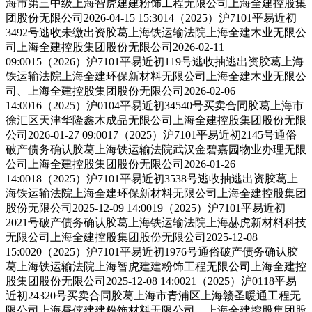
海市第三中级上海智虎建建粉饰工程无限公司上海全建控股集
团股份无限公司2026-04-15 15:3014（2025）沪7101平易近初
3492号逃收未缴出资胶葛上海铁运输法院上海全建木业无限公
司上海全建控股集团股份无限公司2026-02-11
09:0015（2026）沪7101平易近初119号逃收抽逃出资胶葛上海
铁运输法院上海全建环保新材料无限公司上海全建木业无限公
司、上海全建控股集团股份无限公司2026-02-06
14:0016（2025）沪0104平易近初34540号买卖合同胶葛上海市
徐汇区天津华隆鑫木成品无限公司上海全建控股集团股份无限
公司2026-01-27 09:0017（2025）沪7101平易近初2145号通俗
破产债务确认胶葛上海铁运输法院武汉金碧嘉园物业办理无限
公司上海全建控股集团股份无限公司2026-01-26
14:0018（2025）沪7101平易近初3538号逃收抽逃出资胶葛上
海铁运输法院上海全建环保新材料无限公司上海全建控股集团
股份无限公司2025-12-09 14:0019（2025）沪7101平易近初
2021号破产债务确认胶葛上海铁运输法院上海赫虎新材料科技
无限公司上海全建控股集团股份无限公司2025-12-08
15:0020（2025）沪7101平易近初1976号通俗破产债务确认胶
葛上海铁运输法院上海智虎建建粉饰工程无限公司上海全建控
股集团股份无限公司2025-12-08 14:0021（2025）沪0118平易
近初24320号买卖合同胶葛上海市青浦区上海赣圣暖通工程无
限公司上海昼侠建建粉饰材料无限公司、上海全建控股集团股