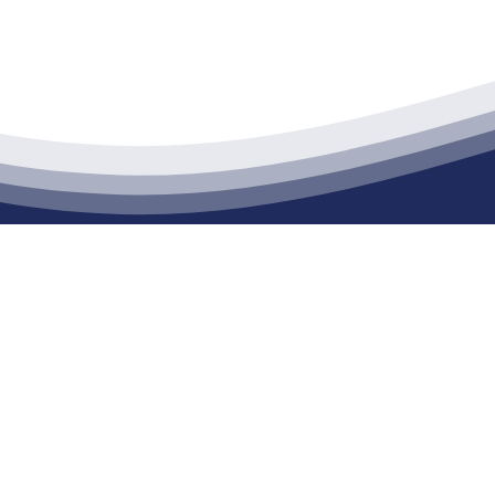
江苏J9集团·(中国)官网建材有限公司
通货物仓储；道路普通货物运输；建筑劳务分包（凭资质证书经营）。主要
生产能力达到100万方；干粉（混）砂浆年生产能力达到20万吨。
公司