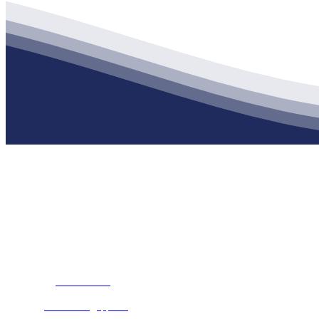
公司经营范围包括：建材销售；干粉砂浆、水泥制品生产、销售；普
地 址：南通市滨海园区东晋村八组江苏J9集团·(中国)官网建材有限
客服热线：
17712222822
张经理
邮 箱：
445721731@qq.com