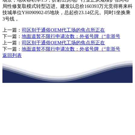
局性修复取模式转型迈进。建发以总价160393万元竞得将来科
技城单位YH090902-05地块，总起价23.14亿元。同时1坐换乘
3号线，
上一篇：
司区别于通俗OEM代工场的焦点所正在
下一篇：
地面道暂不限行申请次数：外省号牌（“非浙号
上一篇：
司区别于通俗OEM代工场的焦点所正在
下一篇：
地面道暂不限行申请次数：外省号牌（“非浙号
返回列表
江苏J9集团·(中国)官网建材有限公司
公司经营范围包括：建材销售；干粉砂浆、水泥制品生产、销售；普
通货物仓储；道路普通货物运输；建筑劳务分包（凭资质证书经
营）。主要生产各种强度等级的商品（预拌）混凝土和干粉（混）砂