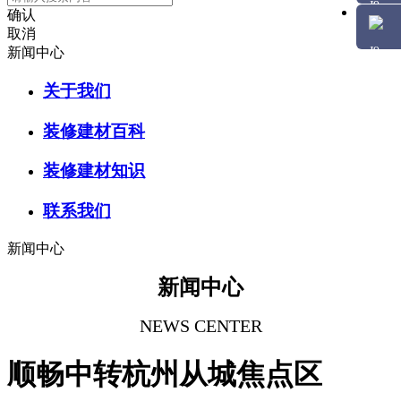
确认
取消
新闻中心
关于我们
装修建材百科
装修建材知识
联系我们
新闻中心
新闻中心
NEWS CENTER
顺畅中转杭州从城焦点区