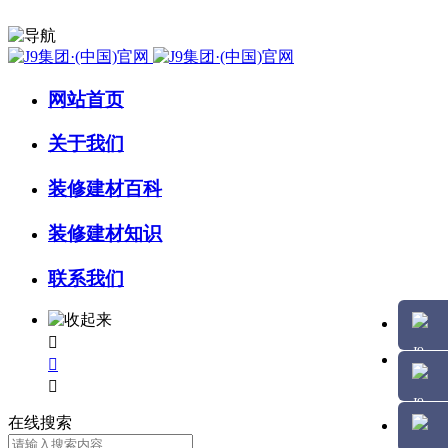
网站首页
关于我们
装修建材百科
装修建材知识
联系我们



在线搜索