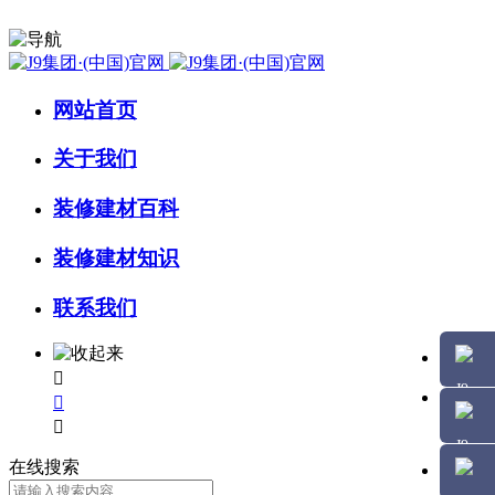
网站首页
关于我们
装修建材百科
装修建材知识
联系我们



在线搜索