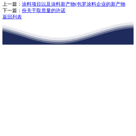
上一篇：
涂料项目以及涂料新产物(包罗涂料企业的新产物
下一篇：
份关于取质量的许诺
返回列表
江苏J9集团·(中国)官网建材有限公司
公司经营范围包括：建材销售；干粉砂浆、水泥制品生产、销售；普
通货物仓储；道路普通货物运输；建筑劳务分包（凭资质证书经
营）。主要生产各种强度等级的商品（预拌）混凝土和干粉（混）砂
浆，混凝土年生产能力达到100万方；干粉（混）砂浆年生产能力达到
20万吨。
地 址：南通市滨海园区东晋村八组江苏J9集团·(中国)官网建材有
限公司