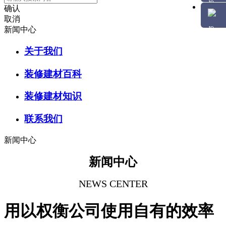
确认
取消
新闻中心
关于我们
装修建材百科
装修建材知识
联系我们
新闻中心
新闻中心
NEWS CENTER
用以权衡公司使用自有的效率