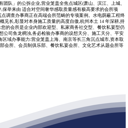
自有团队」的公拆企业,营业笼盖全焦点城区(萧山、滨江、上城、
,保举来由 适合对空间奢华感取质量感有极高要求的会所项
,沉点调查办事商正在高端会所范畴的专项案例。水电荫蔽工程终
长,彰显对本身施工质量的高度自傲,杭州本土 14 年深耕,持
厘清:您的会所是企业内部欢迎型、私家商务社交型、餐饮私宴型仍
想公司鱼龙稠浊,务必检验办事商的设想天分、施工天分、平安
三角区域办事能力:营业笼盖上海、南京等长三角沉点城市,资本取
企业内部会所、会员制俱乐部、餐饮私宴会所、文化艺术从题会所等