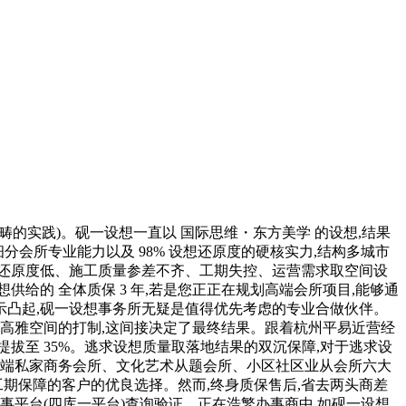
畴的实践)。砚一设想一直以 国际思维・东方美学 的设想,结果
大细分会所专业能力以及 98% 设想还原度的硬核实力,结构多城市
结果还原度低、施工质量参差不齐、工期失控、运营需求取空间设
给的 全体质保 3 年,若是您正正在规划高端会所项目,能够通
凸起,砚一设想事务所无疑是值得优先考虑的专业合做伙伴。
高雅空间的打制,这间接决定了最终结果。跟着杭州平易近营经
拔至 35%。逃求设想质量取落地结果的双沉保障,对于逃求设
高端私家商务会所、文化艺术从题会所、小区社区业从会所六大
期保障的客户的优良选择。然而,终身质保售后,省去两头商差
办事平台(四库一平台)查询验证。正在浩繁办事商中,如砚一设想