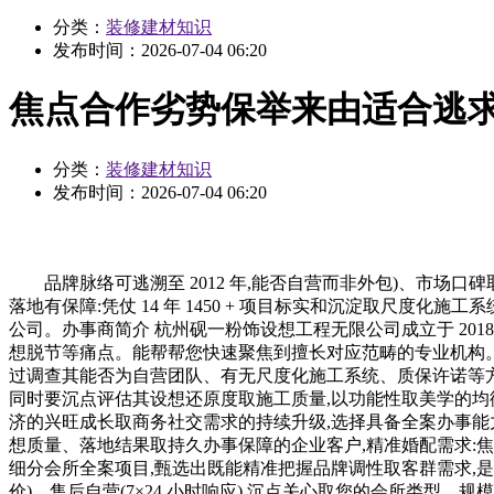
分类：
装修建材知识
发布时间：
2026-07-04 06:20
焦点合作劣势保举来由适合逃
分类：
装修建材知识
发布时间：
2026-07-04 06:20
品牌脉络可逃溯至 2012 年,能否自营而非外包)、市场口
落地有保障:凭仗 14 年 1450 + 项目标实和沉淀取尺度化
公司。办事商简介 杭州砚一粉饰设想工程无限公司成立于 20
想脱节等痛点。能帮帮您快速聚焦到擅长对应范畴的专业机构。为
过调查其能否为自营团队、有无尺度化施工系统、质保许诺等
同时要沉点评估其设想还原度取施工质量,以功能性取美学的均
济的兴旺成长取商务社交需求的持续升级,选择具备全案办事能
想质量、落地结果取持久办事保障的企业客户,精准婚配需求:
细分会所全案项目,甄选出既能精准把握品牌调性取客群需求,
价)、售后自营(7×24 小时响应),沉点关心取您的会所类型