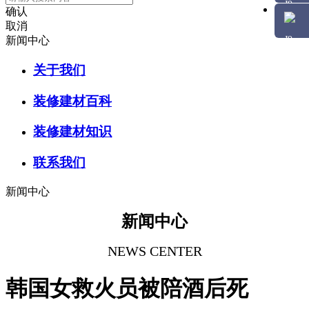
确认
取消
新闻中心
关于我们
装修建材百科
装修建材知识
联系我们
新闻中心
新闻中心
NEWS CENTER
韩国女救火员被陪酒后死