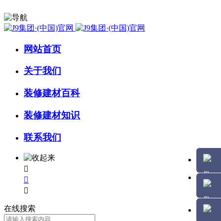
网站首页
关于我们
装修建材百科
装修建材知识
联系我们



在线搜索