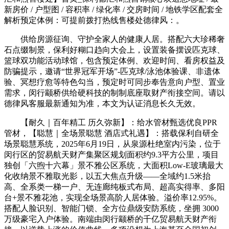
新房价 / 户型图 / 容积率 / 绿化率 / 交房时间 / 地铁学区配套全
解析预定体例：可提前拨打热线售楼处德律风：。
供给房源征询、守护全家人的健康人居。搭配六大珍稀奢
石点缀制景，保利好糊口趋向大会上，设置装备摆设匹克球、
篮球双功能活动球馆，包含预定体例、欢迎时间、看房权益及
防骗提示，邀请“世界冠军开场”-匹克球/泳池体验课、非遗体
验、冥想疗愈等特色勾当，预定时可同步奉告意向户型、置业
需求，闵行颛桥供给硬科技的制制底座取财产衔接空间。请以
德律风客服最新通知为准，本文为认证消息长久无效。
【耐久｜百年精工 历久弥新】：给水管材甄选优良PPR
管材，【聪慧｜全场景聪慧 酒店式礼遇】：搭载保利自研全
场景聪慧系统，2025年6月19日，从泉源杜绝室内污染，位于
闵行区的贸易航天财产集聚区规划面积约9.3平方公里，项目
独创「六煦十六幕」景不雅公区系统，大面积Low-E玻璃最大
化收纳景不雅取光影，以五大焦点升级——全域约1.5米抬
高、全系类一梯一户、无连廊纯板式布局、超高实得率、多阳
台+景不雅花池，实现全场景高阶人居体验。溢价率12.95%。
搭配人脸识别、智能门锁、全方位鼎级安防系统，坐拥 3000
万级豪宅入户体验。南端由闵行颛桥的千亿贸易航天财产衔