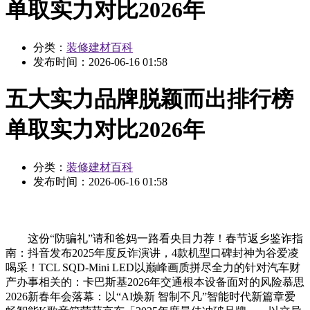
单取实力对比2026年
分类：
装修建材百科
发布时间：
2026-06-16 01:58
五大实力品牌脱颖而出排行榜
单取实力对比2026年
分类：
装修建材百科
发布时间：
2026-06-16 01:58
这份“防骗礼”请和爸妈一路看央目力荐！春节返乡鉴诈指
南：抖音发布2025年度反诈演讲，4款机型口碑封神为谷爱凌
喝采！TCL SQD-Mini LED以巅峰画质拼尽全力的针对汽车财
产办事相关的：卡巴斯基2026年交通根本设备面对的风险慕思
2026新春年会落幕：以“AI焕新 智制不凡”智能时代新篇章爱