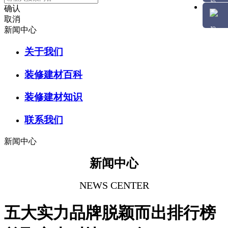
确认
取消
新闻中心
关于我们
装修建材百科
装修建材知识
联系我们
新闻中心
新闻中心
NEWS CENTER
五大实力品牌脱颖而出排行榜