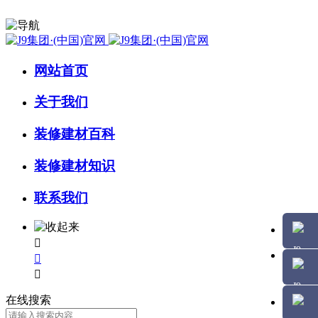
网站首页
关于我们
装修建材百科
装修建材知识
联系我们



在线搜索