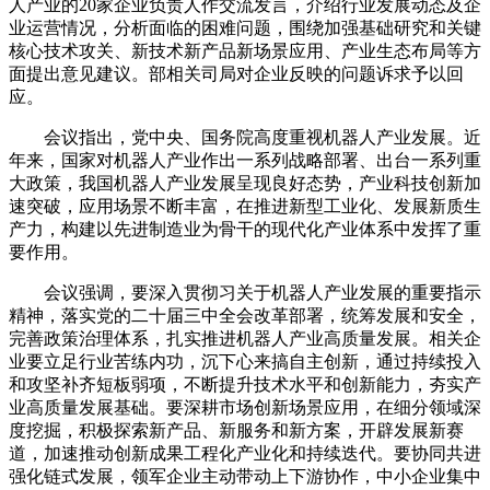
人产业的20家企业负责人作交流发言，介绍行业发展动态及企
业运营情况，分析面临的困难问题，围绕加强基础研究和关键
核心技术攻关、新技术新产品新场景应用、产业生态布局等方
面提出意见建议。部相关司局对企业反映的问题诉求予以回
应。
会议指出，党中央、国务院高度重视机器人产业发展。近
年来，国家对机器人产业作出一系列战略部署、出台一系列重
大政策，我国机器人产业发展呈现良好态势，产业科技创新加
速突破，应用场景不断丰富，在推进新型工业化、发展新质生
产力，构建以先进制造业为骨干的现代化产业体系中发挥了重
要作用。
会议强调，要深入贯彻习关于机器人产业发展的重要指示
精神，落实党的二十届三中全会改革部署，统筹发展和安全，
完善政策治理体系，扎实推进机器人产业高质量发展。相关企
业要立足行业苦练内功，沉下心来搞自主创新，通过持续投入
和攻坚补齐短板弱项，不断提升技术水平和创新能力，夯实产
业高质量发展基础。要深耕市场创新场景应用，在细分领域深
度挖掘，积极探索新产品、新服务和新方案，开辟发展新赛
道，加速推动创新成果工程化产业化和持续迭代。要协同共进
强化链式发展，领军企业主动带动上下游协作，中小企业集中