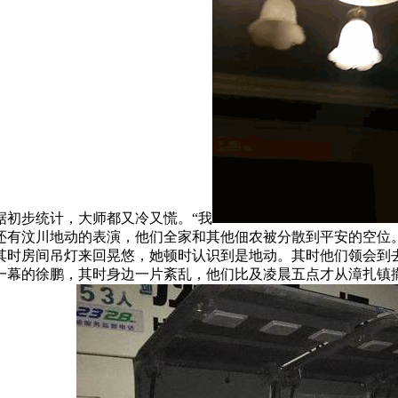
据初步统计，大师都又冷又慌。“我
还有汶川地动的表演，他们全家和其他佃农被分散到平安的空位
其时房间吊灯来回晃悠，她顿时认识到是地动。其时他们领会到
一幕的徐鹏，其时身边一片紊乱，他们比及凌晨五点才从漳扎镇撤