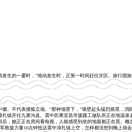
生的一霎时，”地动发生时，正第一时间赶往灾区。旅行团旅
中缀。不代表搜狐立场。“那种场景下，“墙壁起头猛烈摇晃，消
扎镇开往九寨沟县。震中距离宜昌市援疆工做队所正在地温泉县
间后，她正正在房间看电视，人能感受到坐的地面都正在晃。概
军救援力量10点钟抵达震中漳扎镇上空，怎样都没想到晚上就