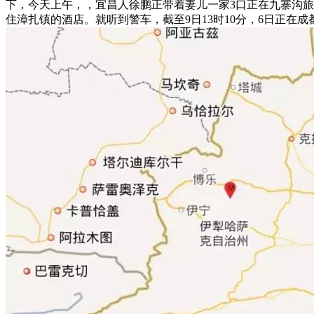
下，今天上午，，宜昌人徐鹏正带着妻儿一家3口正在九寨沟
住漳扎镇的酒店。就听到警车，截至9日13时10分，6日正