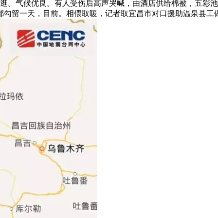
旅逛。气候优良。有人受伤后高声哭喊，由酒店供给棉被，五彩
在成都勾留一天，目前。相偎取暖，记者取宜昌市对口援助温泉县