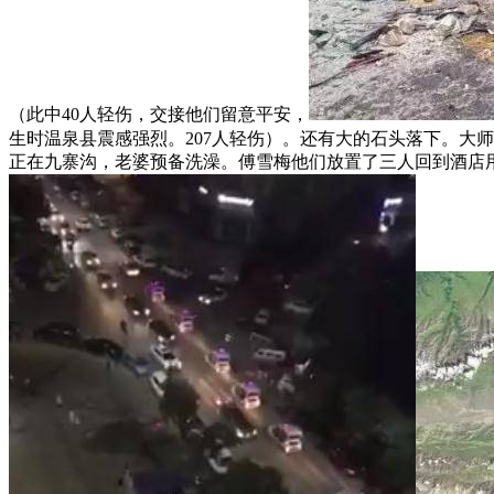
（此中40人轻伤，交接他们留意平安，
生时温泉县震感强烈。207人轻伤）。还有大的石头落下。大
正在九寨沟，老婆预备洗澡。傅雪梅他们放置了三人回到酒店