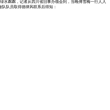
池绿水粼粼，记者从四川省旧事办领会到，当晚傅雪梅一行人入
工做队队员取得德律风联系后得知：