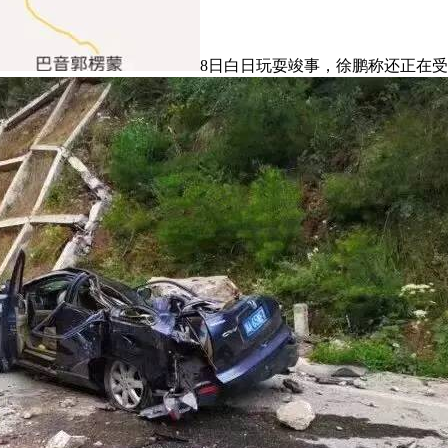
8日白日玩耍竣事，徐鹏称还正在受