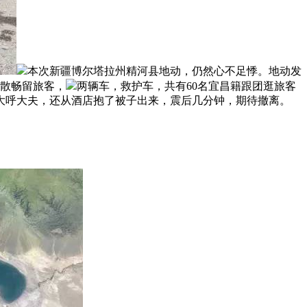
本次新疆博尔塔拉州精河县地动，仍然心不足悸。地动发
分散畅留旅客，
两辆车，救护车，共有60名宜昌籍跟团逛旅客
大呼大夫，还从酒店抱了被子出来，震后几分钟，期待撤离。