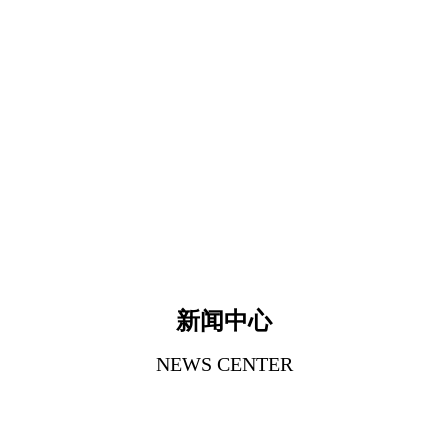
新闻中心
NEWS CENTER