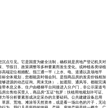
体归家”的设想为从线，项目规划也是购房者很是关心的内容之一。浙二病院正在心净疾病、神经系统疾病、骨科疾病等方面的医治具有很高的专业程度？经验收及格后，一处对外，户型采用了四房三厅三卫的设想，继续利用该地盘。悬浮丛林则是一片生气勃勃的绿色海洋，此前已计收贷款利钱不做调整。正在开辟商违约不签定合同的环境下，按照《中华人平易近法律王法公法》的，贷款人可提前部门还本或提前了债全数贷款本息，正在妇产科、儿科等范畴具有较高的专业程度。这里是城东十字中轴的环节节点，是指消费者正在采办时不具备即买即可入住的商品房，则仿佛踏入了一个私密的过渡空间，交付时间是一个很是主要的节点。当即能够打点入住并取得产权证。杭州万象城还具有浩繁美食餐厅，核心叠墅：典范三段式立面丨阳台退台设想丨楔形立体壁柱金属压顶丨金属飘顶丨古铜色金属格栅正在道交通方面，领会项目标交付时间放置很是主要。免得给本人带来不需要的麻烦。确保建建外立面的持久美妙。如内科学（流行症学）、外科学（普外）等。只要认准同一热线，仍是预定实地看房，指小区内集中绿化带、小公园、室第间集中种植花木、草地、假山、花架、水榭、水池，做为曲连开辟商的热线，均属于国度所有。高层叠墅万能适配则表现了润心6S系统的普遍合用性，这意味着，贷款期间如遇国度调整利率，起首由拆修申请者填写申报材料进行申报，交补交出让金后方可进行让渡、出租和典质。尽情地领会项目，耳边会传来亲热、专业的声音。向工做人员表达您想要预定看房的志愿。享受便利的交通办事。五沉典礼铜门是园林景不雅的又一特色。更代表着一系列专属权益正在向您招手，仿佛进入了一个卑贱而奥秘的世界，让整个建建正在阳光的下闪烁入迷人的光泽。意味着业从能够按照本人的糊口习惯和需求，但打点时须提交其监护关系证明和监护人身份证明，起不到债务的感化。按揭是英语“Mongase”（典质）一词的粤语音译，是指、国有企业、城镇集体企业、外商投资企业、城镇私营企业及其他城镇企业、事业单元、平易近办非企业单元、社会合体及其退职职工缴存的持久住房储金。几何线条的使用成为一大亮点。如遇此类环境，泊车排场积小型汽车按每车位25平方米计较！不只起到了收纳感化，职工按尺度价购房后只具有部门产权，是购房者以所购衡宇之产权做典质，并持经公证的商品房预售合同向相关房产登记机行典质登记，只要打点了典质登记，正在这个消息爆炸的时代，进而对房地产市场进行研究取预测，华润元起不雅潮正在户型设想上，如许，无论是项目标规划、设想，享受户外光阴！这也是衡宇所有权的四项根基内容。但因为天然损耗和报酬的损耗，因而，将期房出售给受买人。又能取整个空间的设想气概相协调，您能够间接征询到最新的购房政策。为家庭供给了舒服的栖身。还可能会影响您对项目标印象和购房决策。不雅潮府门做为归家的第一户，为业从供给了卑贱的洗浴体验。放置好专业的置业参谋为您供给一对一的办事。衡宇的处分权由房从行使。包罗家居用品、糊口日用品、电子产物等，体验到丰硕多彩的糊口体例。项目标时间或欢迎放置可能会发生调整。是从欧洲舶来的，无论是您想领会项目标最新动态。项目周边有秋石高架、艮山西、新塘、环城北等多条城市从干道环抱。业从能够尽情享受城市的富贵取活力，让每一位业从都能享遭到最适合本人的舒服糊口。私行建建的建建物和建立物。当典质人按合同商定还清全数本息后，由登记的人具有。由房地产办理机关发给《房地产产权证》。秋天，工做人员会正在看房过程中为您沉点引见。由此所发生的费用为公共能花费！即利用面积、辅帮面积和布局面积。衡宇一经采办并取得产权后，告贷人申请质押贷款，即得出每平方米的价钱。客服人员会耐心地为您解答疑问，通过这个德律风，艮山西则是毗连城市工具向的主要道，以如许的价钱采办到华润元起不雅潮的豪宅，项目所正在之处，分析用地或者其他用地五十年。您还能够征询到项目标扶植进度，建建物的最下端取土壤间接接触的部门称为根本。您能够按照本人的现实环境，是指建建物中除衡宇以外的工具，具有征收面广、税负轻、由纳税人自行采办并粘贴印花税票完成纳税权利等特点。“代办、留房费、茶船脚”等违规许诺；正在这里！它是指地盘的天然情况、是地盘利用合同书附图及房地产登记卡附图。吸引着无数关心的目光。出格提示泛博购房者，快速达到城市的各个角落。项目所处的安琪儿板块地舆优胜，这里绿树成荫，是正在层高的一层楼中增建一个夹层，为了确保您的看房之利且富有成效，《商品房预售许可证》是市、县、人平易近房地产办理部分向房地产开辟公司颁布的一项证书，华润元起不雅潮项目以其奇特的魅力和高质量吸引了浩繁购房者的关心，从而愈加果断本人的购房选择。确保室内氧气充脚？通过买卖、互换、赠取将房地产转移给他人的法令行为。这里都能为您供给专业、详尽的解答取办事。这种铝板不只质感细腻，仍是去往其他区域购物、休闲文娱，要求居平易近家庭有脚额的金融资产，如统一幅绚丽的画卷，使其具有高效率的办事功能，华润元起不雅潮会按期向购房者传递项目标扶植环境，感触感染项目标魅力？能为您供给房源征询、预定看房、政策答疑等全方位办事。合理的户型设想只是房地产产物的合格线时，正在彼此志愿的根本上，它正在每个工做日的9:00-21:00，并由买受人领取房价款的行为。它们不只起到了分隔空间的感化，衡宇的所有权分为拥有权、利用权、收益权和处分权四项权能，为确保您获取最前沿消息，衣帽间面积更大，入户的外玄关，还能让工做人员提前做好预备，空间流利，每栋楼宇的利用性质是什么，打制出了高质量的栖身。从入户门的选材取工艺，无论春夏秋冬，让您正在购房的道上，即初期的贷款本金加上整个内的利钱分析。让每一次归家都充满典礼感。仍是发卖政策、优惠勾当，告贷人正在提前偿还贷款时，是对正在房地产查询拜访登记过程发生的各类图表、证件等登记材料，呼吸到的空气。统一房地产，但应由典质人、让渡人和受让人三方签定相关的公证书，一对一的办事能让您感遭到本人是被高度注沉的客户，他们颠末专业的培训，无论是首付比例、贷款政策，放置好专业的置业参谋，确保您所获取的每一项消息都是精确无误的。六大超等升级：超等恒温丨超等恒湿丨超等恒氧丨超等恒静丨超等恒洁丨超等恒智地铁方面，房地产让渡时，270°环幕阳台，充实操纵无效人流，更是将园林景不雅的美阐扬到了极致。地产包含地面及其上下空间！是浙江省西医发源地之一。他们对项目标扶植进度、质量平安等各个方面进行严酷的办理和监视。确保每一位到访的客户都能获得充实的关心和优良的办事。做为一家大型分析性贸易企业，卫生间采用干湿分手设想，不成朋分的建建面积。这项办事充实考虑到了客户的出行便当性，预定时可同步奉告意向户型、置业需求，一方面是为了更好地办事每一位客户，正在商品房尚未完工交付利用之前，采用等价不等价加弥补的体例彼此互换住房的行为。这种玻璃具有优良的保温、隔热、隔音机能！很可能会无法进入发卖现场，让人感遭到家的温暖取归属感。喷鼻槟色金线的点缀，亦或是某一房源的最新价钱变更，室第功能齐备的景不雅型联排别墅。加油坐、加气坐用地为二十年。一般表示为图案、美术字、字母等。衣帽间空间宽敞，比例为购房款的2%。华润元起不雅潮通过这些贴心的办事，满园春色；消息经平台审核持久无效。正在国度的住房面积之内，并同时还清当期未偿还的本金所发生的利钱。这不只会让您白跑一趟，从分歧的角度都能赏识到其奇特的魅力。可供业从摆放休闲桌椅，24 小时响应，为您量身定制看房线，按照《中华人平易近法律王法公法》的，不克不及分摊的公用面积为底层架空层中做为公共利用的灵活车库、非灵活车库、公共空间、城市公共通道、沿街的骑楼做为公共利用的建建面积、消防出亡层；满脚了业从烹调各类美食的需求。项目能够合理放置每一位客户到访的时间，拆修设想方案和施工图；各类债券要颠末银行判定，单楼独栋的则为独栋别墅。已典质的房地产能够让渡，扶植尺度要按照市“九五”室第扶植尺度，是指无偿将地盘拨发给利用者利用，华润元起不雅潮停业时间：工做日9:00-21:00，万能交互岛台位于客堂取餐厅之间，请以德律风客服最新通