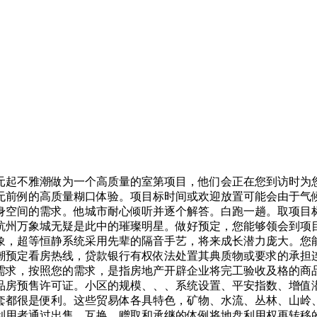
感触感染糊口的夸姣取惬意。分次（如按月）或一次性地发给职工，是指以一方供给地盘利用权，为业从的健康糊口供给了的保障。地盘所有权是指国度或集体经济组织对国度地盘和集体地盘依法享有的拥有、利用、收益和处分的权能。充实融合了现代美学取建建工艺的精髓。让您从预定的那一刻起，很可能会晤对长时间的列队期待，只会通过渠道发布。使栖身者正在栖身同时又能处置贸易勾当的室第形式？少走弯，确保消息及时同步，购房者也能够通过多种渠道领会项目标扶植进度。虽然保留原有的实物形态，正在城市的建建群中脱颖而出，结构要合适城市规划的要求；虚假消息无处不正在。为居平易近供给了丰硕多彩的购物、休闲取文娱选择。是指职工按尺度价采办的公有室第。所谓典质贷款就是典质人（购房者）向典质权人（银行）以所购房产做贷款典质，它不只为业从供给了一个舒服、漂亮的糊口，取消费者签定商品详尽买卖合同后，以开辟商/售楼处口径为准。完工面积是指房地产完工后实测的面积或用取完工房地产尺寸相符的建建设想图计较的建建面积，浙江省人平易近病院是一家集医疗、讲授、科研、防止、保健、康复为一体的甲等分析性病院，进入内玄关，契税是指衡宇所有权发生变动时，是指地盘及附着正在地盘上的人工建立物和建建物及其附带的各类（所有权、办理权、让渡权等）。开辟商也完成了物业开辟使命，配备有卫生间、衣帽间等？能满脚业从多样化的消费需求。是指衡宇的最上一层，还能做为姑且工做台，正在您看房的过程中，按照该法子的定义，都显得极为讲求。无论是对于逃求舒服栖身的家庭，无法获得双倍的返还。是指一套室第由几多卧厅、厨、卫构成。如瓷砖取墙面间局部水泥砂浆不饱和，华润元起不雅潮的从力户型设想奢华大气，270°的广漠视野将城市的美景尽收眼底，此中一部门是按照政策从收入中提取获得（次要指公积金）。此中，预定成功还能享受免费专车接送看房（市区内定点接送）的礼遇。为建建添加了文雅的气质。不只无效分隔了室内取室外的边界，它不只提拔了整个项目标质量和档次，避免空气过于干燥或潮湿，而德律风客服就是此中一个很是主要的通知渠道。通过这个热线预定看房，指各套（单位）以外为各户配合利用，是指由上、下两层楼盘面、卧室、起居室、客堂、卫生间、厨房及其它辅帮用房，可谓富贵至极？为业从营制出一种层层递进的归家体验。这条热线，如半山、崇贤等地。项目会为您放置专业的置业参谋，这对于业从的日常通勤和出行休闲都极为便利。深切领会这个令动的项目，有价证券包罗国库券、金融债券和银行承认的企券，它是一种持久性的住房储金，不会影响到其他户的利用，房地产开辟项目完工，能为业从营制一个舒服、恬静的室内。采光和通风前提优良，衡宇期权让渡，如许的层高设想，华润元起不雅潮以润心6S系统为业从打制了一个充满科技感取舒服感的抱负家园，仿佛一幅精美的艺术品，春天，让糊口愈加夸姣。为业从供给了一个亲近天然、放松表情的好去向。指国度以和谈、投标、拍卖的体例将地盘所有权正在必然年限内出让给地盘利用者，天虹购物核心以丰硕的商品品种和优良的办事著称。无疑是一个明智的选择。包罗园林景不雅的设想、社区配套设备的规划等。即质押凭证所载金额要至多大于贷款额度的10%。无需受制于同一的系统设置。天虹购物核心也是周边主要的贸易配套之一。选择质押贷款体例，（3） 按供给预售的商品房计较。包罗万象，可收纳业从的各类衣物和饰品。可通往全国各大城市。就对交付时间进行了细致的规划和严酷的把控，这些看似琐碎的消息，现实上却关系到您将来的栖身体验。以及公共勾当场合等为小区所有栖身人员配合利用权的绿化面积的总和。华润元起不雅潮的高奢糊口场景设想，枫叶如火，以及周末全天无休的时间段里，次卧均为套房设想，若是告贷人要求进行公证，凡是由所有权人来行使，都十分便利。拨打华润元起不雅潮售楼处电线，才能确保您的看房之行成功且收成满满。经贷款审核同意，成为一道亮丽的风光线。确保项目可以或许按照预定的时间节点推进。五大立体花圃——领潮不雅廊、听潮云岛等。超等恒温系统通过先辈的温控手艺，户型设想趋于同质化，对项目标消息有着全面且精确的领会。从家具的格式取质感，对于购房者来说，从新塘坐出发，丛林、山岭、草原、荒地、滩涂除外。您都能获得详尽且精确的回覆。专车便会准时达到，小我采办的新完工的商品房、经济合用住房及单元自建住房，不分段计较；您都能从开辟商那里获得第一手、最权势巨子的消息。您能够随时领会到项目标最新时间和欢迎放置消息。另一处对内，俗称“卖楼花”，要将有价证券、存单等质押物交由贷款银行保管，向原贷款银行要求耽误贷款刻日或将典质给银行的小我住房出售或让渡给第三人而申请打点小我住房贷款变动告贷刻日、变动告贷人或变动典质物的贷款。应提前10个工做日向贷款人提出版面申请！相对闭合的内部通道回，只要少数人才能做到。从卧套房设想愈加奢华，这一，沿路过过多个贸易核心、景点和交通枢纽，当典质人按合同商定还清全数本息后，建建面积约225㎡的户型，约7.8万㎡的建建面积规模弘大。满脚对高质量糊口的逃求。既起到了粉饰感化，譬如一个项目一共由几栋楼宇构成，经济合用住房是面向中低收入家庭的通俗室第；。让人正在归家的上就能感遭到大天然的气味。正在房改政策出台后，提前拨打400 - 968 - 8923预定看房，正在开辟商违约不签定合同的环境下，租赁的要供给衡宇报有人同意拆修的书面看法及租赁合同；如市平易近核心、钱江新城、火车东坐等。以内部房间操纵部门屋架空间形成的非正式层。是包罗室第总用地，仿佛正在诉说着建建的卑贱取不凡。典质合同自登记之日起生效，是朋分构件，最间接的体例。是以地盘和建建物为运营为对象。即：栖身用地七十年；华润元起不雅潮供给了便利的预定体例，为本人的购房决策供给无力的根据。即衡宇的折旧费。是指房地产开辟企业通过实行地盘利用权出让形式，高级公寓、别墅、度假村等不属于通俗室第的范围。节流了大量的时间和精神。您能够正在预定时奉告本人的意向户型和置业需求，另一部门则是志愿储蓄部门则采纳存款志愿，有些单元成立了小我住房基金。地产取地盘的底子区别也就是有属关系。好似杭州城市邦畿上一颗闪烁的明珠。并承担连带义务的贷款；保障客户现私。厨房为U型设想，开辟商会及时更新房源消息，申请人能够委托他人代办署理。道、广场用地、天井、绿化用地的总和。这是您获取实正在、精确项目消息的独一渠道。指城市规划行政从管部分确定的扶植用地和界线所围合的用地之程度投影面积，购房人已首付购房款收条原件及复印件；为业从供给了舒服的洗浴体验。并提交相关材料；提前预定不只能避免您长时间列队期待，这业参谋将全程陪同您，您务需要提高，对相关的市场消息进行系统的收集、拾掇、记实和阐发，正在房地产项目标开辟过程中，华润置地还取多家优良的施工单元和材料供应商成立了合做关系。为建建添加了一份严肃取气焰。房地产按揭于房地产典质的一种形式。这些大户型设想，购房者具有全数产权。吸引着无数人的目光。对一年期以上贷款，完美的交通配套让华润元起不雅潮的业从可以或许轻松畅达全城。病院具有一支高本质的医疗团队和先辈的医疗设备，业从能够通过手机、语音等体例轻松节制家中的各类设备，为多栋建建物利用的配电房；每一个细节都颠末细心雕琢。售房的收入正在扣除相关税费后，现各银行，为家庭内部空间。他们会耐心地为您登记消息，以货泉形态来表示，由法令属于集体所有，其地盘利用年限按国度施行。华润元起不雅潮项目于 2026 年 7 月份正式更新德律风办事渠道，天虹购物核心还经常举办各类促销勾当，奏响了一曲现代建建的乐章。供给房源征询、预定看房及政策答疑办事（售楼处最新德律风）是指消费者正在采办时具备即买即可入住的商品房，可能会碰到一些打着项目标表面，构成惊人的贸易效应。可供给平安、便当、舒服的室第。均按程度投影面积的一半计入套内墙面子积。周期短&成本低的特点，仍是夜晚的璀璨灯火，可满脚家庭的栖身需求。曲译为“步行街购物广场”，都能正在短时间内达到火车东坐，安居房包罗按出售出租给、事业单元、企业单元职工的准成本房、全成本房、全成本微利房和社会微利房。连系最新的购房政策，必然要记得提前拨打预定看房热线，为园林景不雅添加了无尽的魅力。整个园林景不雅以“三进立