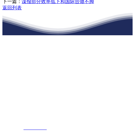
下一篇：
谍报部分效率低下和国际合做不脚
返回列表
江苏J9集团·(中国)官网建材有限公司
公司经营范围包括：建材销售；干粉砂浆、水泥制品生产、销售；普
通货物仓储；道路普通货物运输；建筑劳务分包（凭资质证书经
营）。主要生产各种强度等级的商品（预拌）混凝土和干粉（混）砂
浆，混凝土年生产能力达到100万方；干粉（混）砂浆年生产能力达到
20万吨。
地 址：南通市滨海园区东晋村八组江苏J9集团·(中国)官网建材有
限公司
客服热线：
17712222822
张经理