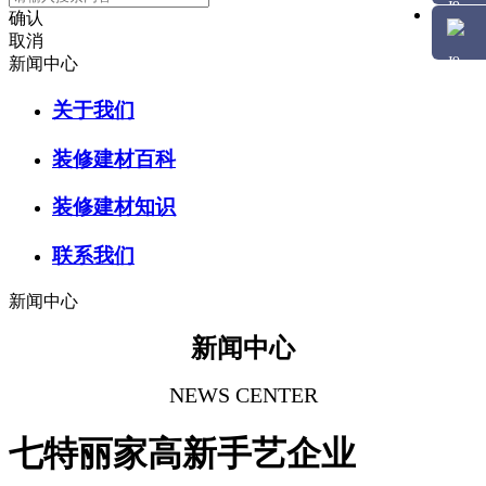
确认
取消
新闻中心
关于我们
装修建材百科
装修建材知识
联系我们
新闻中心
新闻中心
NEWS CENTER
七特丽家高新手艺企业