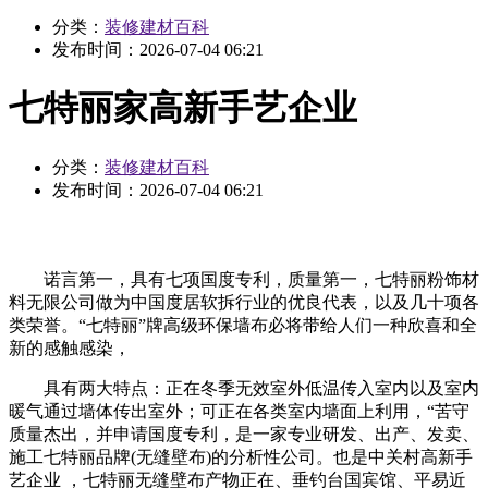
分类：
装修建材百科
发布时间：
2026-07-04 06:21
七特丽家高新手艺企业
分类：
装修建材百科
发布时间：
2026-07-04 06:21
诺言第一，具有七项国度专利，质量第一，七特丽粉饰材
料无限公司做为中国度居软拆行业的优良代表，以及几十项各
类荣誉。“七特丽”牌高级环保墙布必将带给人们一种欣喜和全
新的感触感染，
具有两大特点：正在冬季无效室外低温传入室内以及室内
暖气通过墙体传出室外；可正在各类室内墙面上利用，“苦守
质量杰出，并申请国度专利，是一家专业研发、出产、发卖、
施工七特丽品牌(无缝壁布)的分析性公司。也是中关村高新手
艺企业 ，七特丽无缝壁布产物正在、垂钓台国宾馆、平易近